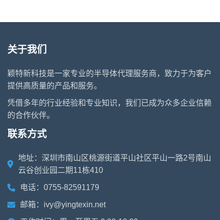
关于我们
颖特新科技是一家专业的半导体代理服务商，致力于为客户
提供高质量的产品和服务。
凭借多年的行业经验和专业知识，我们已成为众多企业信赖
的合作伙伴。
联系方式
地址：深圳市南山区桃源街道平山社区平山一路2号南山
云谷创业园二期11栋410
电话：0755-82591179
邮箱：ivy@yingtexin.net