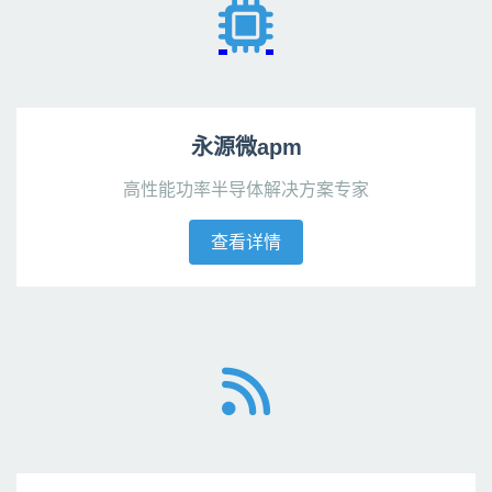
永源微apm
高性能功率半导体解决方案专家
查看详情