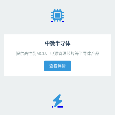
中微半导体
提供高性能MCU、电源管理芯片等半导体产品
查看详情